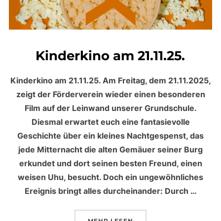
Kinderkino am 21.11.25.
Kinderkino am 21.11.25. Am Freitag, dem 21.11.2025,
zeigt der Förderverein wieder einen besonderen
Film auf der Leinwand unserer Grundschule.
Diesmal erwartet euch eine fantasievolle
Geschichte über ein kleines Nachtgespenst, das
jede Mitternacht die alten Gemäuer seiner Burg
erkundet und dort seinen besten Freund, einen
weisen Uhu, besucht. Doch ein ungewöhnliches
Ereignis bringt alles durcheinander: Durch …
MEHR
ÜBER „KINDERKINO AM 21.11.25
LESEN