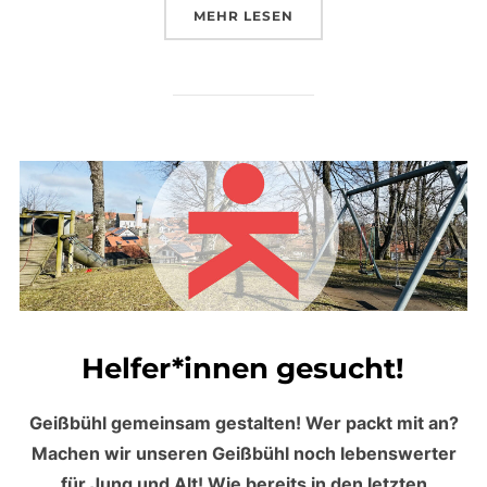
MEHR
ÜBER „CLOWN – DENIS FINK“
LESEN
Helfer*innen gesucht!
Geißbühl gemeinsam gestalten! Wer packt mit an?
Machen wir unseren Geißbühl noch lebenswerter
für Jung und Alt! Wie bereits in den letzten