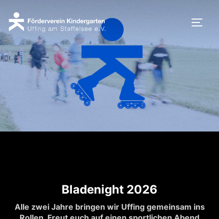
Zum
Inhalt
SEIT
springen
Bladenight 2026
Alle zwei Jahre bringen wir Uffing gemeinsam ins
Rollen. Freut euch auf einen sportlichen Abend